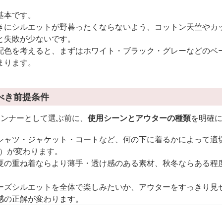
基本です。
きにシルエットが野暮ったくならないよう、コットン天竺やカ
と失敗が少ないです。
配色を考えると、まずはホワイト・ブラック・グレーなどのベ
まります。
べき前提条件
インナーとして選ぶ前に、
使用シーンとアウターの種類
を明確
シャツ・ジャケット・コートなど、何の下に着るかによって適
ど）が変わります。
夏の重ね着ならより薄手・透け感のある素材、秋冬ならある程
ーズシルエットを全体で楽しみたいか、アウターをすっきり見
感の正解が変わります。