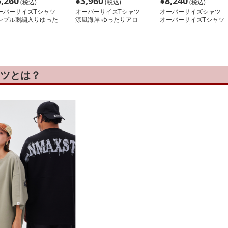
5,260
¥
3,960
¥
8,240
(税込)
(税込)
(税込)
ーバーサイズTシャツ
オーバーサイズTシャツ
オーバーサイズシャツ
ンプル刺繍入りゆった
涼風海岸 ゆったりアロ
オーバーサイズTシャツ
半袖カットソー
ハシャツ
ストライプ柄ゆったりワ
ークシャツ
ャツとは？