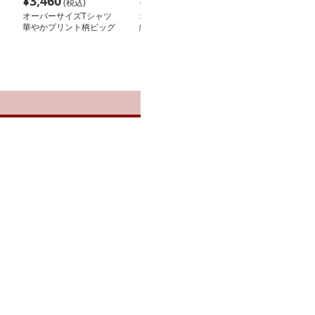
¥
3,460
¥
6,140
¥
3,620
(税込)
(税込)
(税込
オーバーサイズTシャツ
オーバーサイズTシャツ
オーバーサイズ
華やかプリント柄ビッグ
縦縞柄オーバーサイズシ
爽やか縞模様オ
シルエットシャツ
ャツジャケット
ャツ