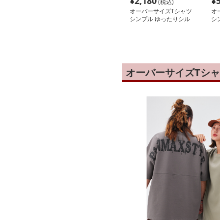
¥
2,180
¥
(税込)
オーバーサイズTシャツ
オ
シンプル ゆったりシル
シ
エット 半袖
り
オーバーサイズTシ