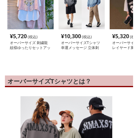
¥
5,720
¥
10,300
¥
5,320
(税込)
(税込)
(税込
オーバーサイズ 刺繍龍
オーバーサイズTシャツ
オーバーサイズ
紋様ゆったりセットアッ
幸運メッセージ 立体刺
レイヤード風バ
プ
繍入り ゆったりスウェ
クトップ
ット
オーバーサイズTシャツとは？