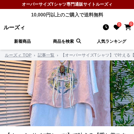
オーバーサイズTシャツ
専門通販サイト
ルーズィ
10,000
円以上のご購入で送料無料
0
0
ルーズィ
新着商品
商品を検索
人気ランキング
ルーズィ TOP
›
記事一覧
›
【オーバーサイズTシャツ】で叶える【