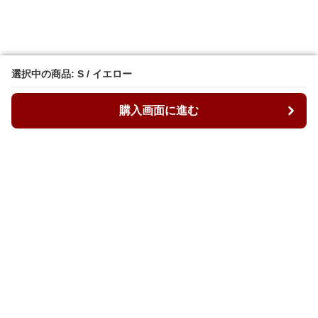
選択中の商品: S / イエロー
選択中の商品: S / イエロー
購入画面に進む
購入画面に進む
ルーズィ
について