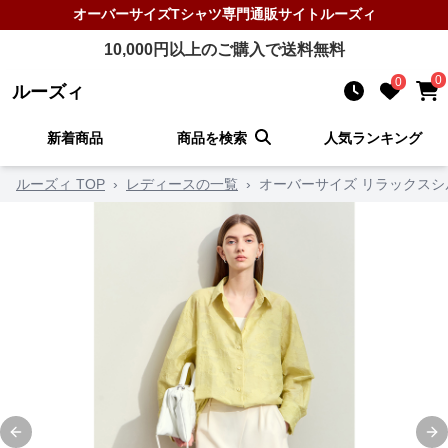
オーバーサイズTシャツ
専門通販サイト
ルーズィ
10,000
円以上のご購入で送料無料
0
0
ルーズィ
新着商品
商品を検索
人気ランキング
ルーズィ TOP
›
レディースの一覧
›
オーバーサイズ リラックスシ
Previous slide
Ne