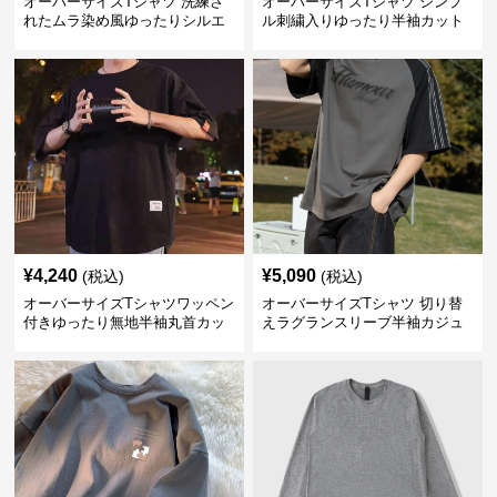
オーバーサイズTシャツ 洗練さ
オーバーサイズTシャツ シンプ
れたムラ染め風ゆったりシルエ
ル刺繍入りゆったり半袖カット
ット
ソー
¥
4,240
¥
5,090
(税込)
(税込)
オーバーサイズTシャツワッペン
オーバーサイズTシャツ 切り替
付きゆったり無地半袖丸首カッ
えラグランスリーブ半袖カジュ
トソー
アル丸首半袖