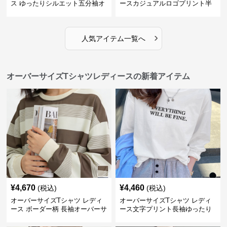
ス ゆったりシルエット五分袖オ
ースカジュアルロゴプリント半
ーバーサイズTシャツ
袖ゆったりトップス
›
人気アイテム一覧へ
オーバーサイズTシャツレディースの新着アイテム
¥
4,670
¥
4,460
(税込)
(税込)
オーバーサイズTシャツ レディ
オーバーサイズTシャツ レディ
ース ボーダー柄 長袖オーバーサ
ース文字プリント長袖ゆったり
イズ丸首プルオーバー
丸首カットソー