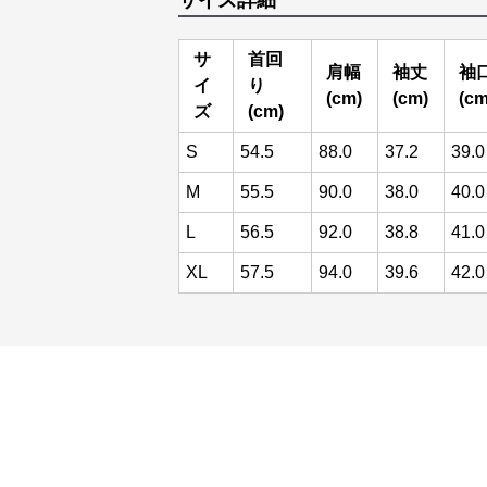
サイズ詳細
サ
首回
肩幅
袖丈
袖
イ
り
(cm)
(cm)
(cm
ズ
(cm)
S
54.5
88.0
37.2
39.0
M
55.5
90.0
38.0
40.0
L
56.5
92.0
38.8
41.0
XL
57.5
94.0
39.6
42.0