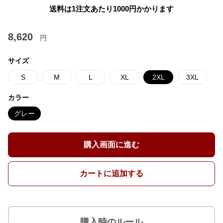
送料は1注文あたり
1000
円かかります
8,620
円
サイズ
S
M
L
XL
2XL
3XL
カラー
グレー
購入画面に進む
カートに追加する
購入時のルール