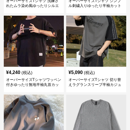
オーバーサイズTシャツ 洗練さ
オーバーサイズTシャツ シンプ
れたムラ染め風ゆったりシルエ
ル刺繍入りゆったり半袖カット
ット
ソー
¥
4,240
¥
5,090
(税込)
(税込)
オーバーサイズTシャツワッペン
オーバーサイズTシャツ 切り替
付きゆったり無地半袖丸首カッ
えラグランスリーブ半袖カジュ
トソー
アル丸首半袖