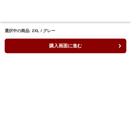
選択中の商品: 2XL / グレー
選択中の商品: 2XL / グレー
購入画面に進む
購入画面に進む
ルーズィ
について