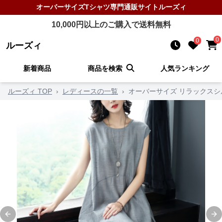
オーバーサイズTシャツ
専門通販サイト
ルーズィ
10,000
円以上のご購入で送料無料
0
0
ルーズィ
新着商品
商品を検索
人気ランキング
ルーズィ TOP
›
レディースの一覧
›
オーバーサイズ リラックスシ
Previous slide
Ne