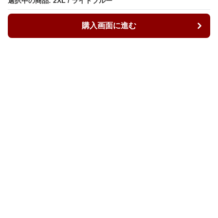
選択中の商品: 2XL / ライトブルー
選択中の商品: 2XL / ライトブルー
購入画面に進む
購入画面に進む
ルーズィ
について
会社概要
利用規約