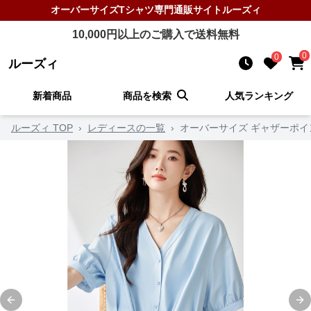
オーバーサイズTシャツ
専門通販サイト
ルーズィ
10,000
円以上のご購入で送料無料
0
0
ルーズィ
新着商品
商品を検索
人気ランキング
ルーズィ TOP
›
レディースの一覧
›
オーバーサイズ ギャザーポイ
Previous slide
Ne