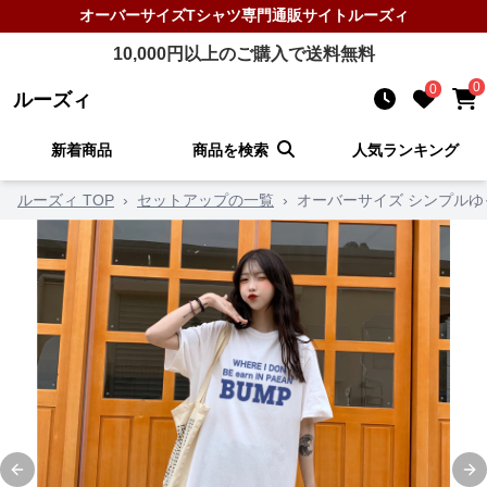
オーバーサイズTシャツ
専門通販サイト
ルーズィ
10,000
円以上のご購入で送料無料
0
0
ルーズィ
新着商品
商品を検索
人気ランキング
ルーズィ TOP
›
セットアップの一覧
›
オーバーサイズ シンプル
Previous slide
Ne