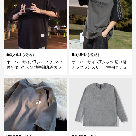
¥
4,240
¥
5,090
(税込)
(税込)
オーバーサイズTシャツワッペン
オーバーサイズTシャツ 切り替
付きゆったり無地半袖丸首カッ
えラグランスリーブ半袖カジュ
トソー
アル丸首半袖