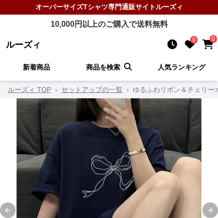
オーバーサイズTシャツ
専門通販サイト
ルーズィ
10,000
円以上のご購入で送料無料
0
0
ルーズィ
新着商品
商品を検索
人気ランキング
ルーズィ TOP
›
セットアップの一覧
›
ゆるふわリボン＆チェリー
Previous slide
Ne