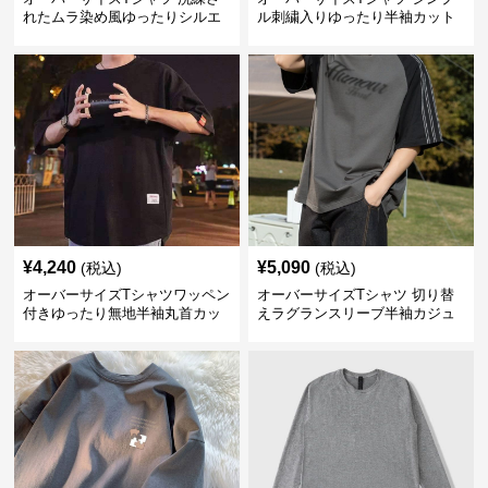
れたムラ染め風ゆったりシルエ
ル刺繍入りゆったり半袖カット
ット
ソー
¥
4,240
¥
5,090
(税込)
(税込)
オーバーサイズTシャツワッペン
オーバーサイズTシャツ 切り替
付きゆったり無地半袖丸首カッ
えラグランスリーブ半袖カジュ
トソー
アル丸首半袖