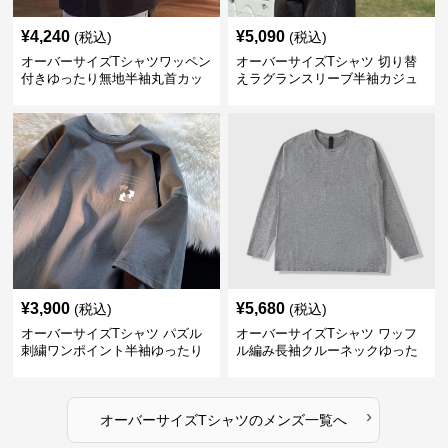
¥
4,240
¥
5,090
(税込)
(税込)
オーバーサイズTシャツワッペン
オーバーサイズTシャツ 切り替
付きゆったり無地半袖丸首カッ
えラグランスリーブ半袖カジュ
トソー
アル丸首半袖
¥
3,900
¥
5,680
(税込)
(税込)
オーバーサイズTシャツ パズル
オーバーサイズTシャツ ワッフ
刺繍ワンポイント半袖ゆったり
ル編み長袖クルーネックゆった
丸首半袖
りカットソー
›
オーバーサイズTシャツ
の
メンズ
一覧へ