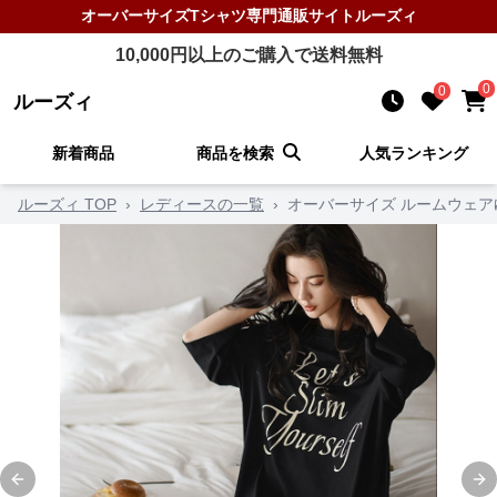
オーバーサイズTシャツ
専門通販サイト
ルーズィ
10,000
円以上のご購入で送料無料
0
0
ルーズィ
新着商品
商品を検索
人気ランキング
ルーズィ TOP
›
レディースの一覧
›
オーバーサイズ ルームウェ
Previous slide
Ne