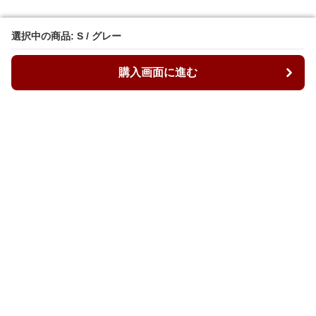
選択中の商品: S / グレー
選択中の商品: S / グレー
購入画面に進む
購入画面に進む
ルーズィ
について
会社概要