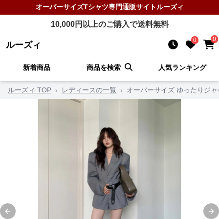
オーバーサイズTシャツ
専門通販サイト
ルーズィ
10,000
円以上のご購入で送料無料
0
0
ルーズィ
新着商品
商品を検索
人気ランキング
ルーズィ TOP
›
レディースの一覧
›
オーバーサイズ ゆったりジ
Previous slide
Ne