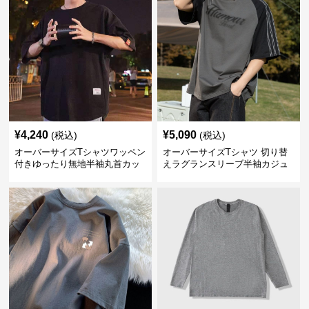
¥
4,240
¥
5,090
(税込)
(税込)
オーバーサイズTシャツワッペン
オーバーサイズTシャツ 切り替
付きゆったり無地半袖丸首カッ
えラグランスリーブ半袖カジュ
トソー
アル丸首半袖