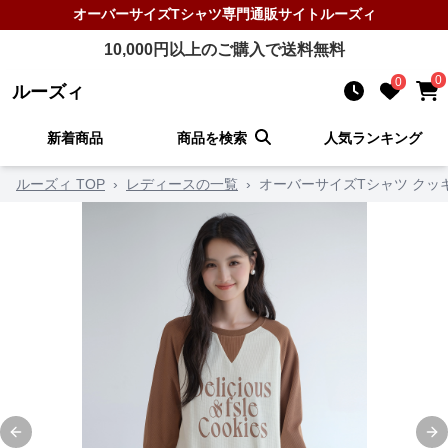
オーバーサイズTシャツ
専門通販サイト
ルーズィ
10,000
円以上のご購入で送料無料
0
0
ルーズィ
新着商品
商品を検索
人気ランキング
ルーズィ TOP
›
レディースの一覧
›
オーバーサイズTシャツ クッ
Previous slide
Ne