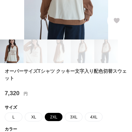
オーバーサイズTシャツ クッキー文字入り配色切替スウェ
ット
7,320
円
サイズ
L
XL
2XL
3XL
4XL
カラー