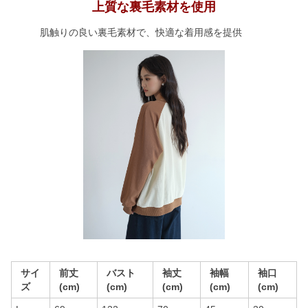
上質な裏毛素材を使用
肌触りの良い裏毛素材で、快適な着用感を提供
サイ
前丈
バスト
袖丈
袖幅
袖口
ズ
(cm)
(cm)
(cm)
(cm)
(cm)