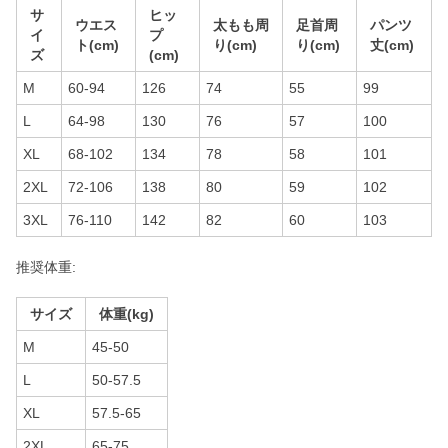
サ
ヒッ
ウエス
太もも周
足首周
パンツ
イ
プ
ト(cm)
り(cm)
り(cm)
丈(cm)
ズ
(cm)
M
60-94
126
74
55
99
L
64-98
130
76
57
100
XL
68-102
134
78
58
101
2XL
72-106
138
80
59
102
3XL
76-110
142
82
60
103
推奨体重:
サイズ
体重(kg)
M
45-50
L
50-57.5
XL
57.5-65
2XL
65-75