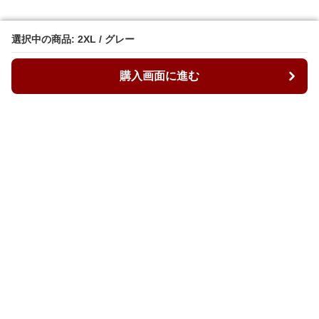
選択中の商品: 2XL / グレー
選択中の商品: 2XL / グレー
購入画面に進む
購入画面に進む
ルーズィ
について
会社概要