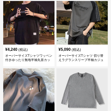
¥
4,240
¥
5,090
(税込)
(税込)
オーバーサイズTシャツワッペン
オーバーサイズTシャツ 切り替
付きゆったり無地半袖丸首カッ
えラグランスリーブ半袖カジュ
トソー
アル丸首半袖