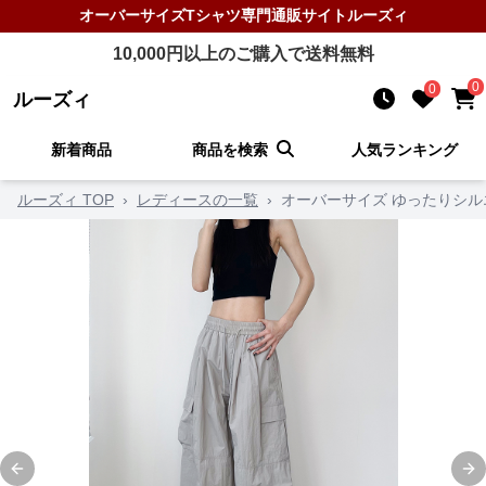
オーバーサイズTシャツ
専門通販サイト
ルーズィ
10,000
円以上のご購入で送料無料
0
0
ルーズィ
新着商品
商品を検索
人気ランキング
ルーズィ TOP
›
レディースの一覧
›
オーバーサイズ ゆったりシル
Previous slide
Ne