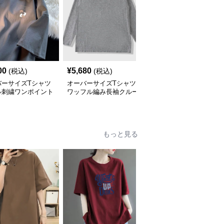
00
¥
5,680
¥
5,540
(税込)
(税込)
(税込)
バーサイズTシャツ
オーバーサイズTシャツ
オーバーサイズTシャツ
ル刺繍ワンポイント
ワッフル編み長袖クルー
ワッフル編み半袖ゆった
ゆったり丸首半袖
ネックゆったりカットソ
り丸首無地半袖
ー
もっと見る