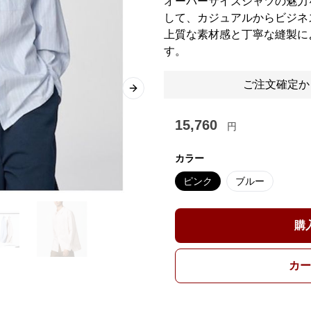
オーバーサイズシャツの魅力
して、カジュアルからビジネ
上質な素材感と丁寧な縫製に
す。
ご注文確定か
Next slide
15,760
円
カラー
ピンク
ブルー
購
カー