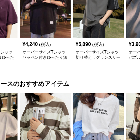
¥
4,240
¥
5,090
¥
3,9
(税込)
(税込)
Tシャツ
オーバーサイズTシャツ
オーバーサイズTシャツ
オー
りゆった
ワッペン付きゆったり無
切り替えラグランスリー
パズ
ー
地半袖丸首カットソー
ブ半袖カジュアル丸首半
半袖
袖
ィース
のおすすめアイテム