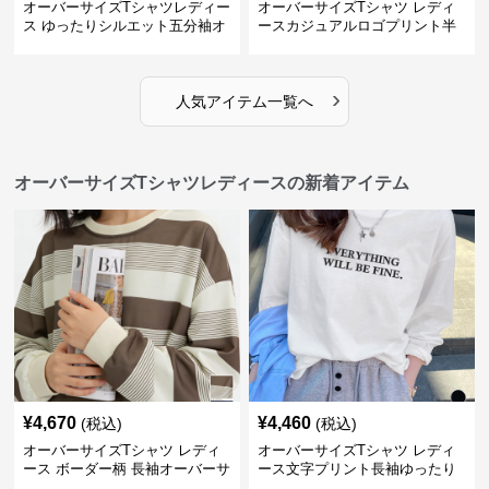
オーバーサイズTシャツレディー
オーバーサイズTシャツ レディ
ス ゆったりシルエット五分袖オ
ースカジュアルロゴプリント半
ーバーサイズTシャツ
袖ゆったりトップス
›
人気アイテム一覧へ
オーバーサイズTシャツレディースの新着アイテム
¥
4,670
¥
4,460
(税込)
(税込)
オーバーサイズTシャツ レディ
オーバーサイズTシャツ レディ
ース ボーダー柄 長袖オーバーサ
ース文字プリント長袖ゆったり
イズ丸首プルオーバー
丸首カットソー