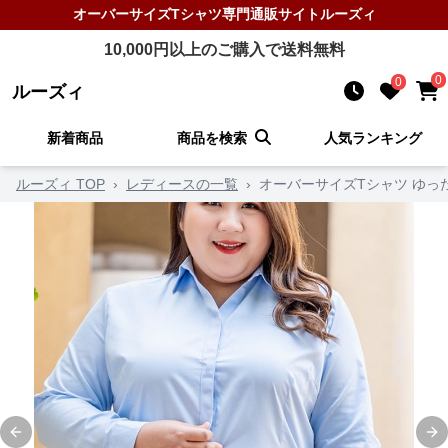
オーバーサイズTシャツ
専門通販サイト
ルーズィ
10,000
円以上のご購入で送料無料
0
0
ルーズィ
新着商品
商品を検索
人気ランキング
ルーズィ TOP
›
レディースの一覧
›
オーバーサイズTシャツ ゆっ
Previous slide
Ne