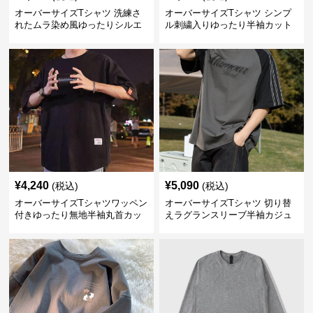
オーバーサイズTシャツ 洗練さ
オーバーサイズTシャツ シンプ
れたムラ染め風ゆったりシルエ
ル刺繍入りゆったり半袖カット
ット
ソー
¥
4,240
¥
5,090
(税込)
(税込)
オーバーサイズTシャツワッペン
オーバーサイズTシャツ 切り替
付きゆったり無地半袖丸首カッ
えラグランスリーブ半袖カジュ
トソー
アル丸首半袖