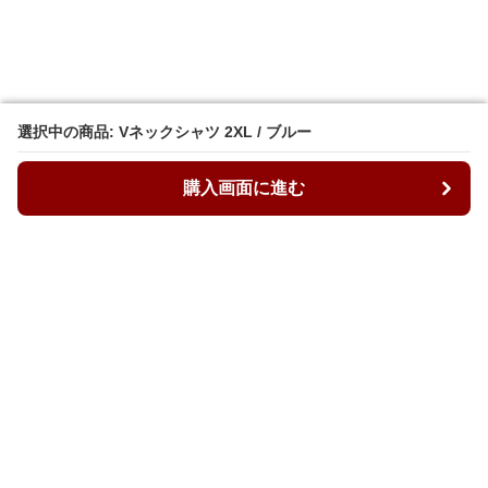
選択中の商品: Vネックシャツ 2XL / ブルー
選択中の商品: Vネックシャツ 2XL / ブルー
購入画面に進む
購入画面に進む
ルーズィ
について