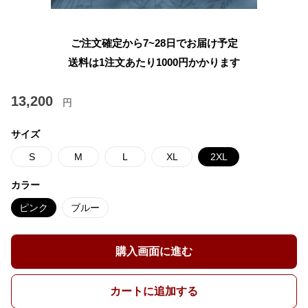
ご注文確定から7~28日でお届け予定
送料は1注文あたり
1000
円かかります
13,200
円
サイズ
S
M
L
XL
2XL
カラー
ピンク
ブルー
購入画面に進む
カートに追加する