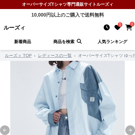
オーバーサイズTシャツ
専門通販サイト
ルーズィ
10,000
円以上のご購入で送料無料
0
0
ルーズィ
新着商品
商品を検索
人気ランキング
ルーズィ TOP
›
レディースの一覧
›
オーバーサイズTシャツ ゆっ
Previous slide
Ne