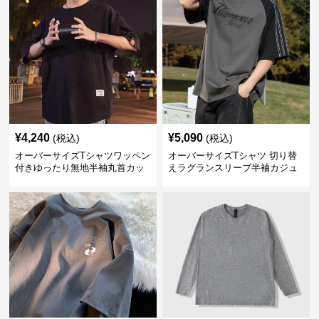
¥
4,240
¥
5,090
(税込)
(税込)
オーバーサイズTシャツワッペン
オーバーサイズTシャツ 切り替
付きゆったり無地半袖丸首カッ
えラグランスリーブ半袖カジュ
トソー
アル丸首半袖