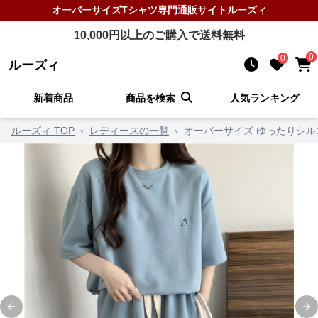
オーバーサイズTシャツ
専門通販サイト
ルーズィ
10,000
円以上のご購入で送料無料
0
0
ルーズィ
新着商品
商品を検索
人気ランキング
ルーズィ TOP
›
レディースの一覧
›
オーバーサイズ ゆったりシル
Previous slide
Ne