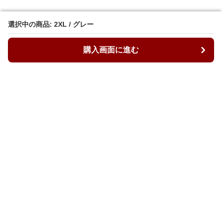
選択中の商品: 2XL / グレー
選択中の商品: 2XL / グレー
購入画面に進む
購入画面に進む
ルーズィ
について
会社概要