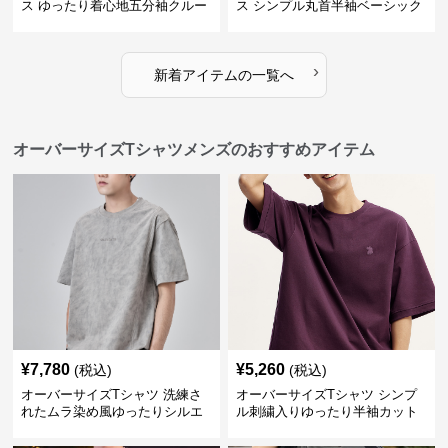
ス ゆったり着心地五分袖クルー
ス シンプル丸首半袖ベーシック
ネック綿混紡トップス
カットソー
›
新着アイテムの一覧へ
オーバーサイズTシャツメンズのおすすめアイテム
¥
7,780
¥
5,260
(税込)
(税込)
オーバーサイズTシャツ 洗練さ
オーバーサイズTシャツ シンプ
れたムラ染め風ゆったりシルエ
ル刺繍入りゆったり半袖カット
ット
ソー