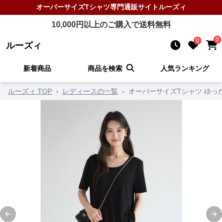
オーバーサイズTシャツ
専門通販サイト
ルーズィ
10,000
円以上のご購入で送料無料
0
0
ルーズィ
新着商品
商品を検索
人気ランキング
ルーズィ TOP
›
レディースの一覧
›
オーバーサイズTシャツ ゆっ
Previous slide
Ne