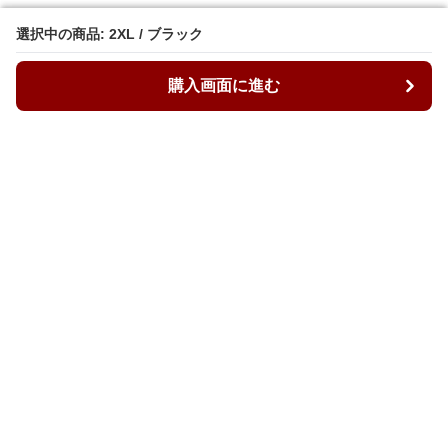
選択中の商品: 2XL / ブラック
選択中の商品: 2XL / ブラック
購入画面に進む
購入画面に進む
ルーズィ
について
会社概要
利用規約