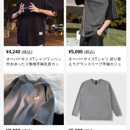
¥
4,240
¥
5,090
(税込)
(税込)
オーバーサイズTシャツワッペン
オーバーサイズTシャツ 切り替
付きゆったり無地半袖丸首カッ
えラグランスリーブ半袖カジュ
トソー
アル丸首半袖