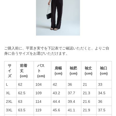
ご購入前に、平置き実寸を下記表でご確認いただくと、よりご自
身に合うサイズをお選びいただけます。
サ
前着
バス
肩幅
袖肥
袖丈
袖口
イ
丈
ト
(cm)
(cm)
(cm)
(cm)
ズ
(cm)
(cm)
L
62
104
42
36
21
33
XL
62.5
109
43.2
37.7
21.3
34.5
2XL
63
114
44.4
39.4
21.6
36
3XL
63.5
119
45.6
41.1
21.9
37.5