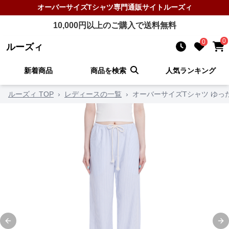
オーバーサイズTシャツ
専門通販サイト
ルーズィ
10,000
円以上のご購入で送料無料
0
0
ルーズィ
新着商品
商品を検索
人気ランキング
ルーズィ TOP
›
レディースの一覧
›
オーバーサイズTシャツ ゆっ
Previous slide
Ne