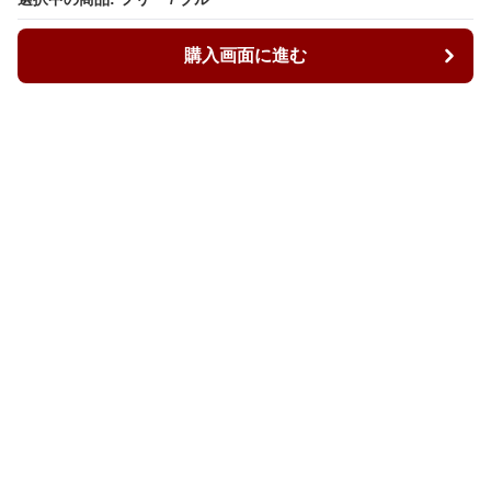
購入画面に進む
購入画面に進む
ルーズィ
について
会社概要
利用規約