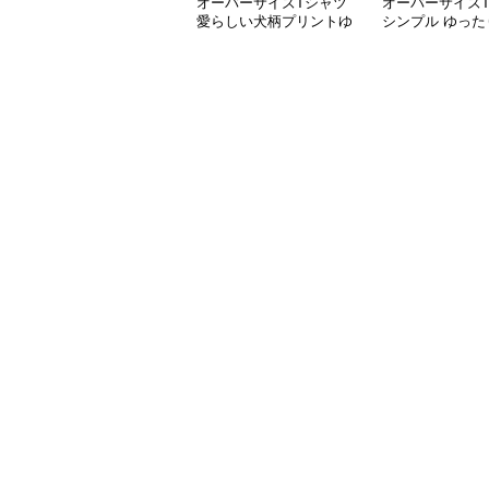
オーバーサイズTシャツ
オーバーサイズ
愛らしい犬柄プリントゆ
シンプル ゆった
ったり半袖シャツ
エット 半袖