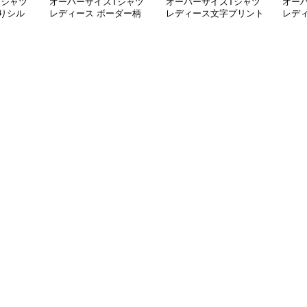
Tシャツ
オーバーサイズTシャツ
オーバーサイズTシャツ
オー
りシル
レディース ボーダー柄
レディース文字プリント
レデ
長袖オーバーサイズ丸首
長袖ゆったり丸首カット
ルエ
プルオーバー
ソー
サイ