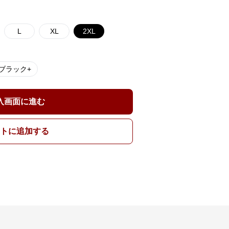
L
XL
2XL
ブラック+
入画面に進む
トに追加する