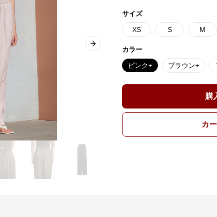
サイズ
XS
S
M
Next slide
カラー
ピンク+
ブラウン+
購
カー