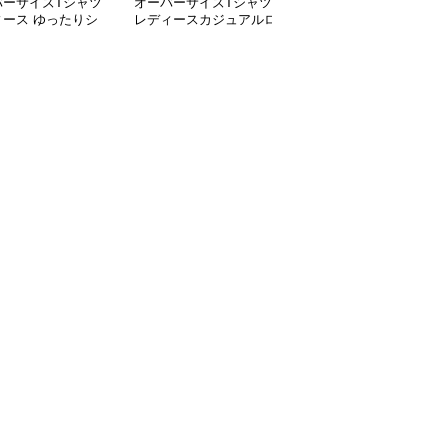
バーサイズTシャツ
オーバーサイズTシャツ
オーバーサイズTシャツ
ィース ゆったりシ
レディースカジュアルロ
レディース ゆったり着
ット五分袖オーバー
ゴプリント半袖ゆったり
心地五分袖クルーネック
ズTシャツ
トップス
綿混紡トップス