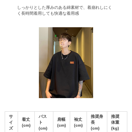
しっかりとした厚みのある綿素材で、着崩れしにく
く長時間着用しても快適な着用感
サ
バス
推奨身
推奨
着丈
肩幅
袖丈
イ
ト
長
体重
(cm)
(cm)
(cm)
ズ
(cm)
(cm)
(kg)