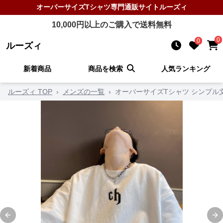
オーバーサイズTシャツ
専門通販サイト
ルーズィ
10,000
円以上のご購入で送料無料
0
0
ルーズィ
新着商品
商品を検索
人気ランキング
ルーズィ TOP
›
メンズの一覧
›
オーバーサイズTシャツ シンプル
Previous slide
Ne