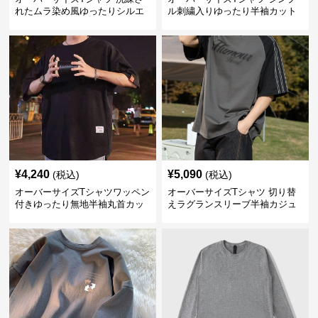
れたムラ染め風ゆったりシルエ
ル刺繍入りゆったり半袖カット
ット
ソー
¥
4,240
¥
5,090
(税込)
(税込)
オーバーサイズTシャツワッペン
オーバーサイズTシャツ 切り替
付きゆったり無地半袖丸首カッ
えラグランスリーブ半袖カジュ
トソー
アル丸首半袖