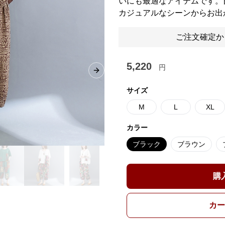
いにも最適なアイテムです。
カジュアルなシーンからお出
ご注文確定か
5,220
円
Next slide
サイズ
M
L
XL
カラー
ブラック
ブラウン
購
カー