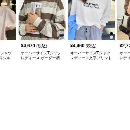
¥
4,670
¥
4,460
¥
2,7
(税込)
(税込)
Tシャツ
オーバーサイズTシャツ
オーバーサイズTシャツ
オー
りシル
レディース ボーダー柄
レディース文字プリント
レデ
長袖オーバーサイズ丸首
長袖ゆったり丸首カット
ルエ
プルオーバー
ソー
サイ