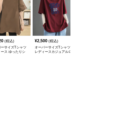
20
¥
2,500
¥
2,930
(税込)
(税込)
(税込)
バーサイズTシャツ
オーバーサイズTシャツ
オーバーサイズTシャツ
ィース ゆったりシ
レディースカジュアルロ
レディース ゆったり着
ット五分袖オーバー
ゴプリント半袖ゆったり
心地五分袖クルーネック
ズTシャツ
トップス
綿混紡トップス