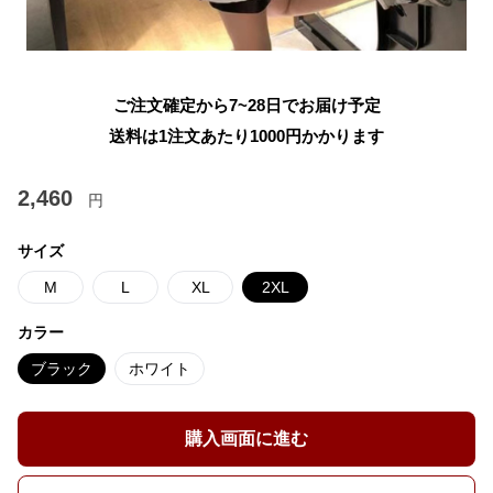
ご注文確定から7~28日でお届け予定
送料は1注文あたり
1000
円かかります
2,460
円
サイズ
M
L
XL
2XL
カラー
ブラック
ホワイト
購入画面に進む