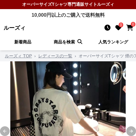
オーバーサイズTシャツ
専門通販サイト
ルーズィ
10,000
円以上のご購入で送料無料
0
0
ルーズィ
新着商品
商品を検索
人気ランキング
ルーズィ TOP
›
レディースの一覧
›
オーバーサイズTシャツ 煙の
Previous slide
Ne