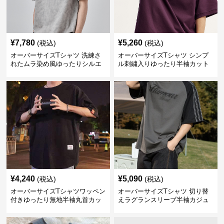
¥
7,780
¥
5,260
(税込)
(税込)
オーバーサイズTシャツ 洗練さ
オーバーサイズTシャツ シンプ
れたムラ染め風ゆったりシルエ
ル刺繍入りゆったり半袖カット
ット
ソー
¥
4,240
¥
5,090
(税込)
(税込)
オーバーサイズTシャツワッペン
オーバーサイズTシャツ 切り替
付きゆったり無地半袖丸首カッ
えラグランスリーブ半袖カジュ
トソー
アル丸首半袖