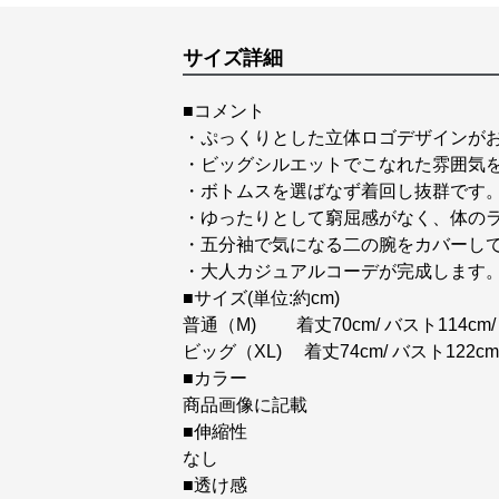
サイズ詳細
■コメント
・ぷっくりとした立体ロゴデザインが
・ビッグシルエットでこなれた雰囲気
・ボトムスを選ばなず着回し抜群です
・ゆったりとして窮屈感がなく、体の
・五分袖で気になる二の腕をカバーし
・大人カジュアルコーデが完成します
■サイズ(単位:約cm)
普通（M) 着丈70cm/ バスト114cm/ 
ビッグ（XL) 着丈74cm/ バスト122cm/
■カラー
商品画像に記載
■伸縮性
なし
■透け感