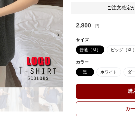
ご注文確定か
2,800
円
Next slide
サイズ
普通（Ｍ）
ビッグ（XL
カラー
黒
ホワイト
ダ
購
カー