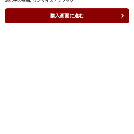
選択中の商品: ワンサイズ / ブラック
選択中の商品: ワンサイズ / ブラック
購入画面に進む
購入画面に進む
ルーズィ
について
会社概要
利用規約