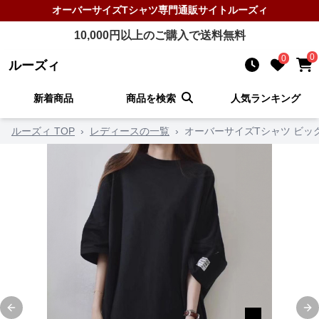
オーバーサイズTシャツ
専門通販サイト
ルーズィ
10,000
円以上のご購入で送料無料
0
0
ルーズィ
新着商品
商品を検索
人気ランキング
ルーズィ TOP
›
レディースの一覧
›
オーバーサイズTシャツ ビ
Previous slide
Ne