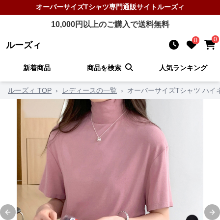
オーバーサイズTシャツ
専門通販サイト
ルーズィ
10,000
円以上のご購入で送料無料
0
0
ルーズィ
新着商品
商品を検索
人気ランキング
ルーズィ TOP
›
レディースの一覧
›
オーバーサイズTシャツ ハイ
Previous slide
Ne