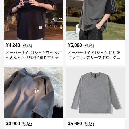
¥
4,240
¥
5,090
(税込)
(税込)
オーバーサイズTシャツワッペン
オーバーサイズTシャツ 切り替
付きゆったり無地半袖丸首カッ
えラグランスリーブ半袖カジュ
トソー
アル丸首半袖
¥
3,900
¥
5,680
(税込)
(税込)