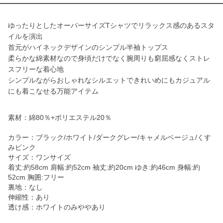
ゆったりとしたオーバーサイズTシャツでリラックス感のあるスタ
イルを演出
首元がハイネックデザインのシンプル半袖トップス
柔らかな綿素材なので身頃だけでなく腕周りも窮屈感なくストレ
スフリーな着心地
シンプルながらおしゃれなシルエットできれいめにもカジュアル
にも着こなせる万能アイテム
素材：綿80％+ポリエステル20％
カラー：ブラック/ホワイト/ダークグレー/キャメルベージュ/くす
みピンク
サイズ：ワンサイズ
着丈:約58cm 肩幅:約52cm 袖丈:約20cm ゆき:約46cm 身幅:約
52cm 胸囲:フリー
裏地：なし
伸縮性：あり
透け感：ホワイトのみややあり