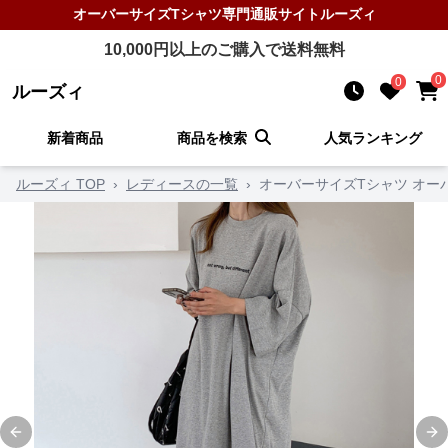
オーバーサイズTシャツ
専門通販サイト
ルーズィ
10,000
円以上のご購入で送料無料
0
0
ルーズィ
新着商品
商品を検索
人気ランキング
ルーズィ TOP
›
レディースの一覧
›
オーバーサイズTシャツ オー
Previous slide
Ne