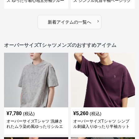
ス ゆったり着心地五分袖クルー
ス シンプル丸首半袖ベーシック
ネック綿混紡トップス
カットソー
›
新着アイテムの一覧へ
オーバーサイズTシャツメンズのおすすめアイテム
¥
7,780
¥
5,260
(税込)
(税込)
オーバーサイズTシャツ 洗練さ
オーバーサイズTシャツ シンプ
れたムラ染め風ゆったりシルエ
ル刺繍入りゆったり半袖カット
ット
ソー