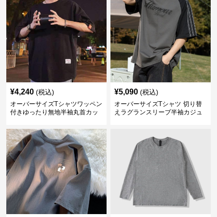
¥
4,240
¥
5,090
(税込)
(税込)
オーバーサイズTシャツワッペン
オーバーサイズTシャツ 切り替
付きゆったり無地半袖丸首カッ
えラグランスリーブ半袖カジュ
トソー
アル丸首半袖