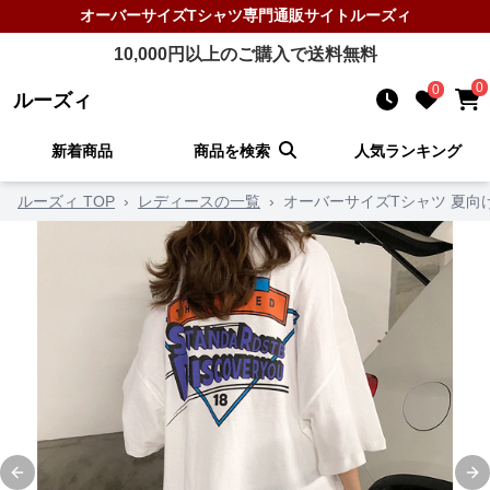
オーバーサイズTシャツ
専門通販サイト
ルーズィ
10,000
円以上のご購入で送料無料
0
0
ルーズィ
新着商品
商品を検索
人気ランキング
ルーズィ TOP
›
レディースの一覧
›
オーバーサイズTシャツ 夏向
Previous slide
Ne