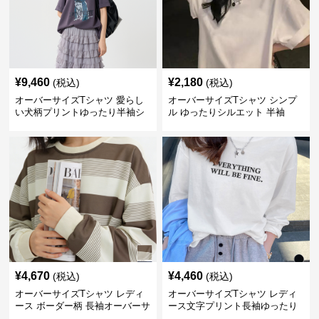
¥
9,460
¥
2,180
(税込)
(税込)
オーバーサイズTシャツ 愛らし
オーバーサイズTシャツ シンプ
い犬柄プリントゆったり半袖シ
ル ゆったりシルエット 半袖
ャツ
¥
4,670
¥
4,460
(税込)
(税込)
オーバーサイズTシャツ レディ
オーバーサイズTシャツ レディ
ース ボーダー柄 長袖オーバーサ
ース文字プリント長袖ゆったり
イズ丸首プルオーバー
丸首カットソー