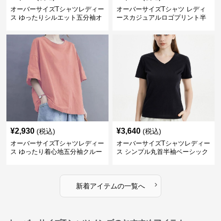
オーバーサイズTシャツレディー
オーバーサイズTシャツ レディ
ス ゆったりシルエット五分袖オ
ースカジュアルロゴプリント半
ーバーサイズTシャツ
袖ゆったりトップス
¥
2,930
¥
3,640
(税込)
(税込)
オーバーサイズTシャツレディー
オーバーサイズTシャツレディー
ス ゆったり着心地五分袖クルー
ス シンプル丸首半袖ベーシック
ネック綿混紡トップス
カットソー
›
新着アイテムの一覧へ