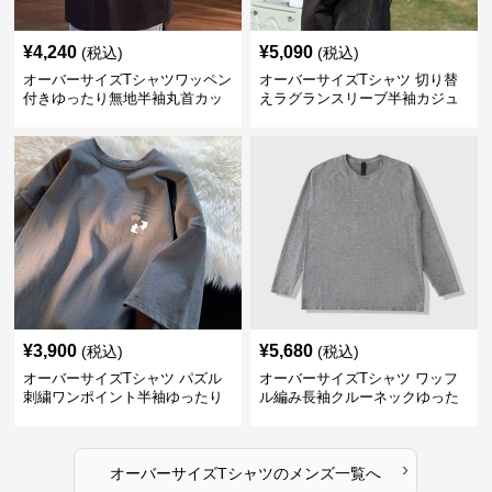
¥
4,240
¥
5,090
(税込)
(税込)
オーバーサイズTシャツワッペン
オーバーサイズTシャツ 切り替
付きゆったり無地半袖丸首カッ
えラグランスリーブ半袖カジュ
トソー
アル丸首半袖
¥
3,900
¥
5,680
(税込)
(税込)
オーバーサイズTシャツ パズル
オーバーサイズTシャツ ワッフ
刺繍ワンポイント半袖ゆったり
ル編み長袖クルーネックゆった
丸首半袖
りカットソー
›
オーバーサイズTシャツ
の
メンズ
一覧へ