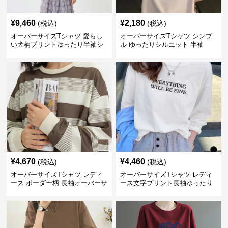
¥
9,460
¥
2,180
(税込)
(税込)
オーバーサイズTシャツ 愛らし
オーバーサイズTシャツ シンプ
い犬柄プリントゆったり半袖シ
ル ゆったりシルエット 半袖
ャツ
¥
4,670
¥
4,460
(税込)
(税込)
オーバーサイズTシャツ レディ
オーバーサイズTシャツ レディ
ース ボーダー柄 長袖オーバーサ
ース文字プリント長袖ゆったり
イズ丸首プルオーバー
丸首カットソー