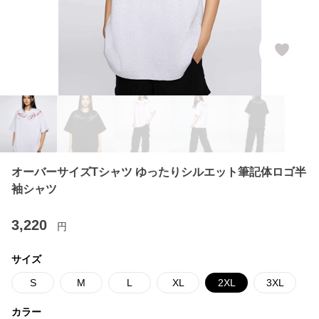
オーバーサイズTシャツ ゆったりシルエット筆記体ロゴ半
袖シャツ
3,220
円
サイズ
S
M
L
XL
2XL
3XL
カラー