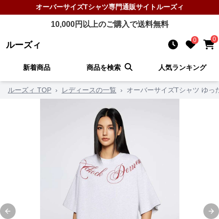
オーバーサイズTシャツ
専門通販サイト
ルーズィ
10,000
円以上のご購入で送料無料
0
0
ルーズィ
新着商品
商品を検索
人気ランキング
ルーズィ TOP
›
レディースの一覧
›
オーバーサイズTシャツ ゆ
Previous slide
Ne