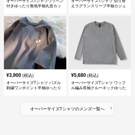
オーバーサイズTシャツワッペン
オーバーサイズTシャツ 切り替
付きゆったり無地半袖丸首カッ
えラグランスリーブ半袖カジュ
トソー
アル丸首半袖
¥
3,900
¥
5,680
(税込)
(税込)
オーバーサイズTシャツ パズル
オーバーサイズTシャツ ワッフ
刺繍ワンポイント半袖ゆったり
ル編み長袖クルーネックゆった
丸首半袖
りカットソー
›
オーバーサイズTシャツ
の
メンズ
一覧へ