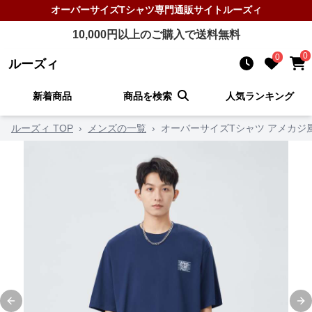
オーバーサイズTシャツ
専門通販サイト
ルーズィ
10,000
円以上のご購入で送料無料
0
0
ルーズィ
新着商品
商品を検索
人気ランキング
ルーズィ TOP
›
メンズの一覧
›
オーバーサイズTシャツ アメカジ
Previous slide
Ne