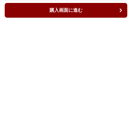
購入画面に進む
購入画面に進む
ルーズィ
について
会社概要
利用規約
プライバシー