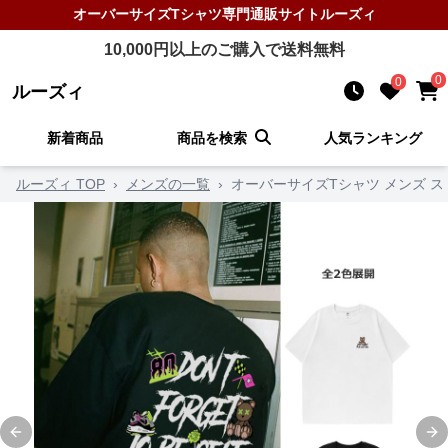
オーバーサイズTシャツ
専門通販サイト
ルーズィ
10,000
円以上のご購入で送料無料
0
0
ルーズィ
新着商品
商品を検索
人気ランキング
ルーズィ TOP
›
メンズの一覧
›
オーバーサイズTシャツ メンズ ス
Previous slide
Ne