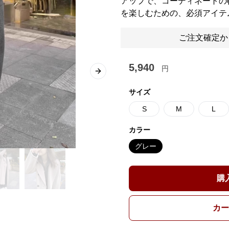
アップで、コーディネートの
を楽しむための、必須アイテ
ご注文確定か
5,940
円
Next slide
サイズ
S
M
L
カラー
グレー
購
カー