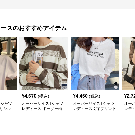
ィース
のおすすめアイテム
¥
4,670
¥
4,460
¥
2,7
(税込)
(税込)
Tシャツ
オーバーサイズTシャツ
オーバーサイズTシャツ
オー
りシル
レディース ボーダー柄
レディース文字プリント
レデ
長袖オーバーサイズ丸首
長袖ゆったり丸首カット
ルエ
プルオーバー
ソー
サイ