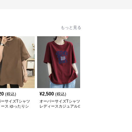
もっと見る
20
¥
2,500
¥
2,930
(税込)
(税込)
(税込)
バーサイズTシャツ
オーバーサイズTシャツ
オーバーサイズTシャツ
ィース ゆったりシ
レディースカジュアルロ
レディース ゆったり着
ット五分袖オーバー
ゴプリント半袖ゆったり
心地五分袖クルーネック
ズTシャツ
トップス
綿混紡トップス