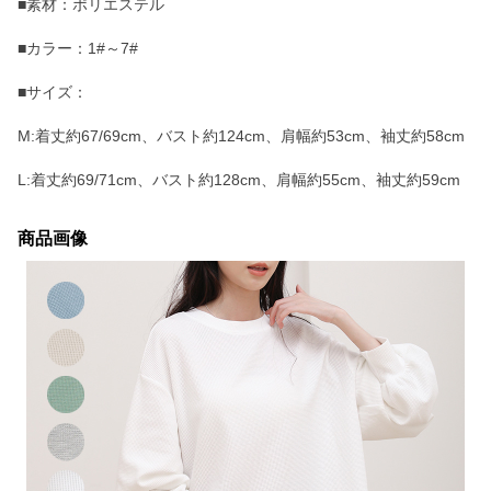
■素材：ポリエステル
■カラー：1#～7#
■サイズ：
M:着丈約67/69cm、バスト約124cm、肩幅約53cm、袖丈約58cm
L:着丈約69/71cm、バスト約128cm、肩幅約55cm、袖丈約59cm
商品画像