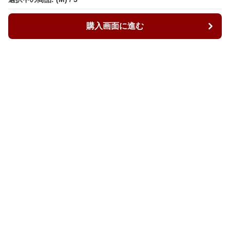
購入画面に進む
購入画面に進む
ルーズィ
について
会社概要
利用規約