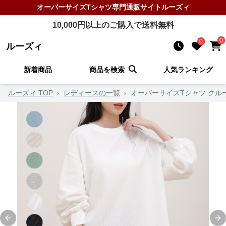
オーバーサイズTシャツ
専門通販サイト
ルーズィ
10,000
円以上のご購入で送料無料
0
0
ルーズィ
新着商品
商品を検索
人気ランキング
ルーズィ TOP
›
レディースの一覧
›
オーバーサイズTシャツ クル
Previous slide
Ne