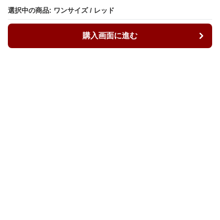
選択中の商品: ワンサイズ / レッド
選択中の商品: ワンサイズ / レッド
購入画面に進む
購入画面に進む
ルーズィ
について
会社概要
利用規約