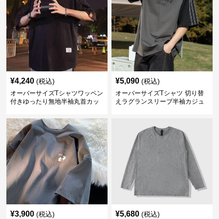
¥
4,240
¥
5,090
(税込)
(税込)
オーバーサイズTシャツワッペン
オーバーサイズTシャツ 切り替
付きゆったり無地半袖丸首カッ
えラグランスリーブ半袖カジュ
トソー
アル丸首半袖
¥
3,900
¥
5,680
(税込)
(税込)