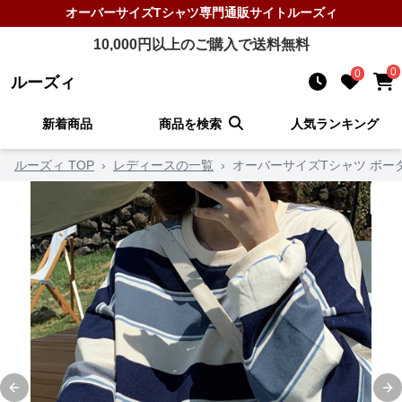
オーバーサイズTシャツ
専門通販サイト
ルーズィ
10,000
円以上のご購入で送料無料
0
0
ルーズィ
新着商品
商品を検索
人気ランキング
ルーズィ TOP
›
レディースの一覧
›
オーバーサイズTシャツ ボー
Previous slide
Ne