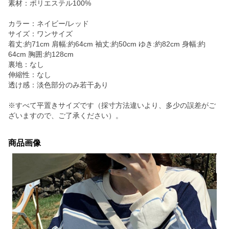
素材：ポリエステル100%
カラー：ネイビー/レッド
サイズ：ワンサイズ
着丈:約71cm 肩幅:約64cm 袖丈:約50cm ゆき:約82cm 身幅:約
64cm 胸囲:約128cm
裏地：なし
伸縮性：なし
透け感：淡色部分のみ若干あり
※すべて平置きサイズです（採寸方法違いより、多少の誤差がご
ざいますので、ご了承ください）。
商品画像