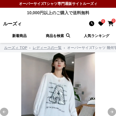
オーバーサイズTシャツ
専門通販サイト
ルーズィ
10,000
円以上のご購入で送料無料
0
0
ルーズィ
新着商品
商品を検索
人気ランキング
ルーズィ TOP
›
レディースの一覧
›
オーバーサイズTシャツ 幾
Previous slide
Ne