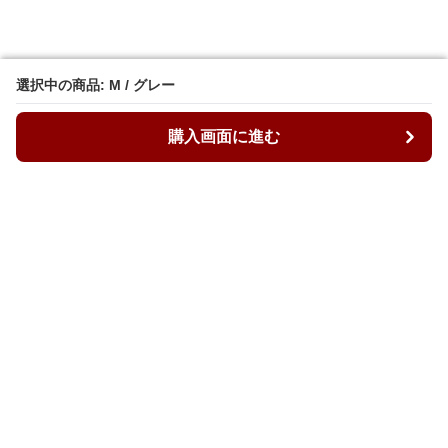
選択中の商品: M / グレー
選択中の商品: M / グレー
購入画面に進む
購入画面に進む
ルーズィ
について