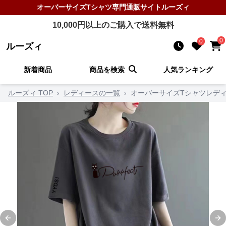
オーバーサイズTシャツ
専門通販サイト
ルーズィ
10,000
円以上のご購入で送料無料
0
0
ルーズィ
新着商品
商品を検索
人気ランキング
ルーズィ TOP
›
レディースの一覧
›
オーバーサイズTシャツレデ
Previous slide
Ne