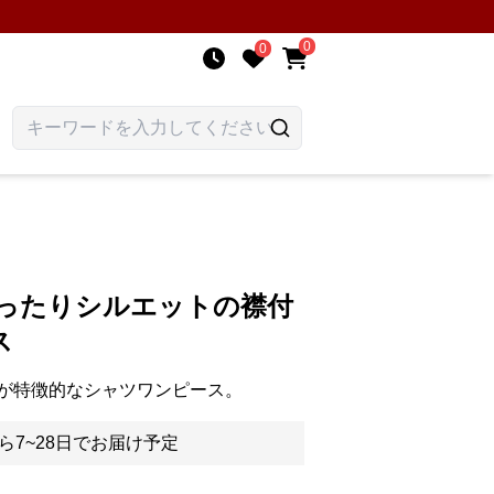
0
0
ゆったりシルエットの襟付
ス
が特徴的なシャツワンピース。
ら7~28日でお届け予定