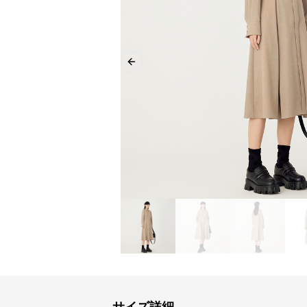
Previous slide