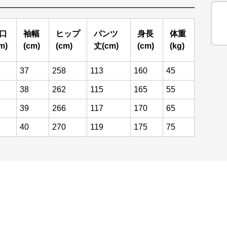
口
袖幅
ヒップ
パンツ
身長
体重
m)
(cm)
(cm)
丈(cm)
(cm)
(kg)
37
258
113
160
45
38
262
115
165
55
39
266
117
170
65
40
270
119
175
75