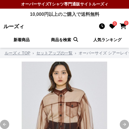
オーバーサイズTシャツ
専門通販サイト
ルーズィ
10,000
円以上のご購入で送料無料
0
0
ルーズィ
新着商品
商品を検索
人気ランキング
ルーズィ TOP
›
セットアップの一覧
›
オーバーサイズ シアーレ
Previous slide
Ne