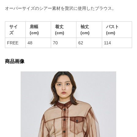
オーバーサイズのシアー素材を贅沢に使用したブラウス。
サイ
肩幅
着丈
袖丈
バスト
ズ
(cm)
(cm)
(cm)
(cm)
FREE
48
70
62
114
商品画像