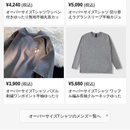
¥
4,240
¥
5,090
(税込)
(税込)
オーバーサイズTシャツワッペン
オーバーサイズTシャツ 切り替
付きゆったり無地半袖丸首カッ
えラグランスリーブ半袖カジュ
トソー
アル丸首半袖
¥
3,900
¥
5,680
(税込)
(税込)
オーバーサイズTシャツ パズル
オーバーサイズTシャツ ワッフ
刺繍ワンポイント半袖ゆったり
ル編み長袖クルーネックゆった
丸首半袖
りカットソー
›
オーバーサイズTシャツ
の
メンズ
一覧へ