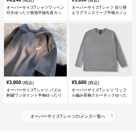
(税込)
(税込)
オーバーサイズTシャツワッペン
オーバーサイズTシャツ 切り替
付きゆったり無地半袖丸首カッ
えラグランスリーブ半袖カジュ
トソー
アル丸首半袖
¥
3,900
¥
5,680
(税込)
(税込)
オーバーサイズTシャツ パズル
オーバーサイズTシャツ ワッフ
刺繍ワンポイント半袖ゆったり
ル編み長袖クルーネックゆった
丸首半袖
りカットソー
›
オーバーサイズTシャツ
の
メンズ
一覧へ