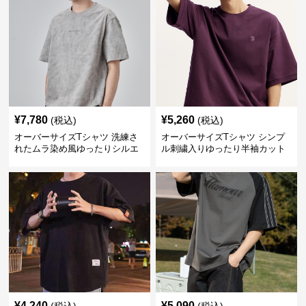
¥
7,780
¥
5,260
(税込)
(税込)
オーバーサイズTシャツ 洗練さ
オーバーサイズTシャツ シンプ
れたムラ染め風ゆったりシルエ
ル刺繍入りゆったり半袖カット
ット
ソー
¥
4,240
¥
5,090