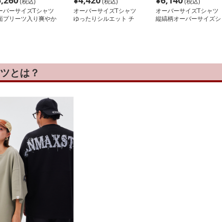
5,260
¥
4,420
¥
6,140
(税込)
(税込)
(税込)
ーバーサイズTシャツ
オーバーサイズTシャツ
オーバーサイズTシャツ
面プリーツ入り爽やか
ゆったりシルエット チ
縦縞柄オーバーサイズシ
ストライプシャツ
ェック柄 長袖シャツ
ャツジャケット
ャツとは？