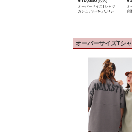
¥
10,680
¥
(税込)
オーバーサイズTシャツ
オ
カジュアル ゆったりシ
背
ャツ 猫ロゴデザイン
細
オーバーサイズTシ