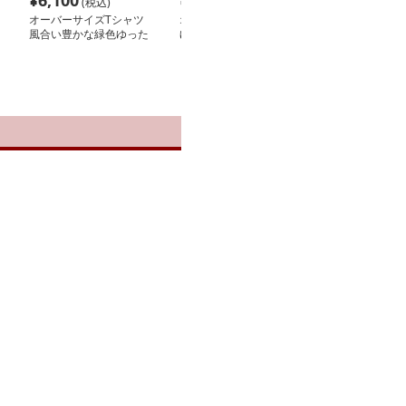
¥
6,100
¥
3,160
¥
12,820
(税込)
(税込)
(税
オーバーサイズTシャツ
オーバーサイズTシャツ
オーバーサイズ
風合い豊かな緑色ゆった
ゆったりシルエット長袖
星柄デザイン 
りシャツ
シャツ
シャツ