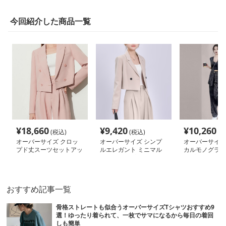
今回紹介した商品一覧
¥
18,660
¥
9,420
¥
10,260
(税込)
(税込)
(税
オーバーサイズ クロッ
オーバーサイズ シンプ
オーバーサイズ
プド丈スーツセットアッ
ルエレガント ミニマル
カルモノグラム
プ
セットアップ
ップ
おすすめ記事一覧
骨格ストレートも似合うオーバーサイズTシャツおすすめ9
選！ゆったり着られて、一枚でサマになるから毎日の着回
しも簡単