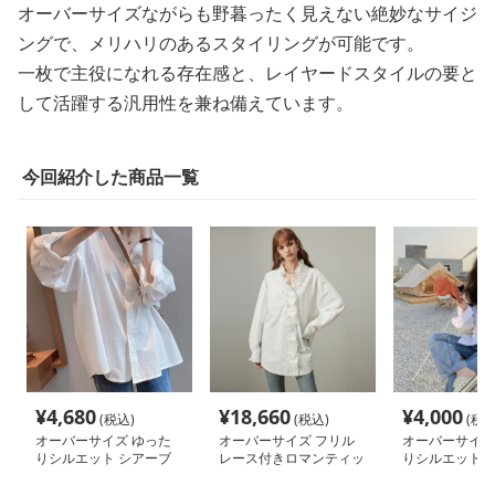
オーバーサイズながらも野暮ったく見えない絶妙なサイジ
ングで、メリハリのあるスタイリングが可能です。
一枚で主役になれる存在感と、レイヤードスタイルの要と
して活躍する汎用性を兼ね備えています。
今回紹介した商品一覧
¥
4,680
¥
18,660
¥
4,000
(税込)
(税込)
(税込
オーバーサイズ ゆった
オーバーサイズ フリル
オーバーサイズ
りシルエット シアーブ
レース付きロマンティッ
りシルエットの
ラウス
クブラウス
ウス