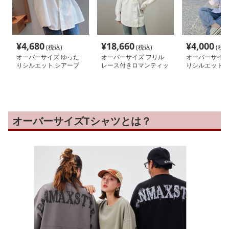
¥
4,680
¥
18,660
¥
4,000
(税込)
(税込)
(税込
オーバーサイズ ゆった
オーバーサイズ フリル
オーバーサイズ
りシルエット シアーブ
レース付きロマンティッ
りシルエットの
ラウス
クブラウス
ウス
オーバーサイズTシャツとは？