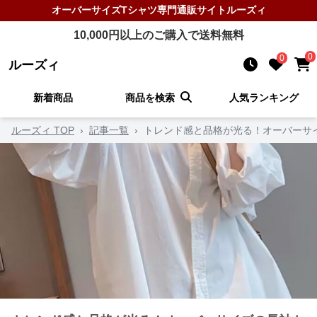
オーバーサイズTシャツ
専門通販サイト
ルーズィ
10,000
円以上のご購入で送料無料
0
0
ルーズィ
新着商品
商品を検索
人気ランキング
ルーズィ TOP
›
記事一覧
›
トレンド感と品格が光る！オーバーサ