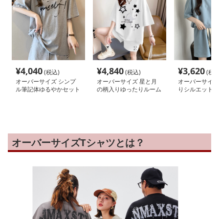
¥
4,040
¥
4,840
¥
3,620
(税込)
(税込)
(税込
オーバーサイズ シンプ
オーバーサイズ 星と月
オーバーサイズ
ル筆記体ゆるやかセット
の柄入りゆったりルーム
りシルエット 
アップ
ウェア
ト
オーバーサイズTシャツとは？